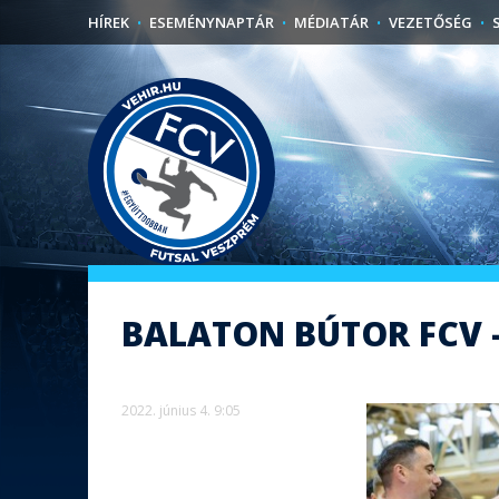
HÍREK
ESEMÉNYNAPTÁR
MÉDIATÁR
VEZETŐSÉG
BALATON BÚTOR FCV - 
2022. június 4. 9:05