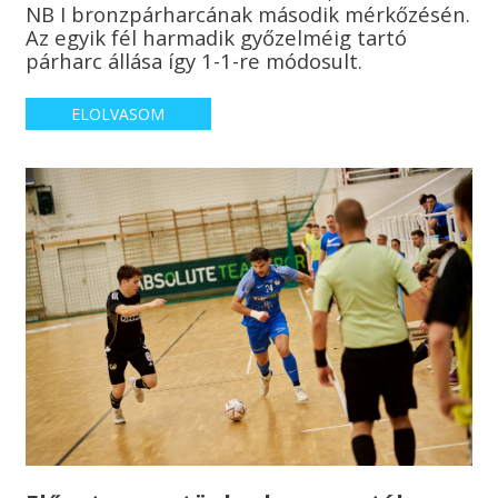
NB I bronzpárharcának második mérkőzésén.
Az egyik fél harmadik győzelméig tartó
párharc állása így 1-1-re módosult.
ELOLVASOM