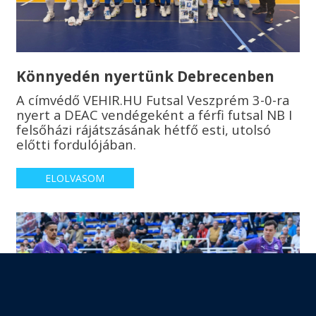
Könnyedén nyertünk Debrecenben
A címvédő VEHIR.HU Futsal Veszprém 3-0-ra
nyert a DEAC vendégeként a férfi futsal NB I
felsőházi rájátszásának hétfő esti, utolsó
előtti fordulójában.
ELOLVASOM