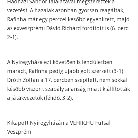
Hadházi Sándor találatával megszerezték a
vezetést. A hazaiak azonban gyorsan reagáltak,
Rafinha már egy perccel később egyenlített, majd
az exveszprémi Dávid Richárd fordított is (6. perc:
2-1).
A Nyíregyháza ezt követően is lendületben
maradt, Rafinha pedig újabb gólt szerzett (3-1).
Dróth Zoltán a 17. percben szépített, nem sokkal
később viszont szabálytalanság miatt kiállították
a játákvezetők (félidő: 3-2).
Kikapott Nyíregyházán a VEHIR.HU Futsal
Veszprém