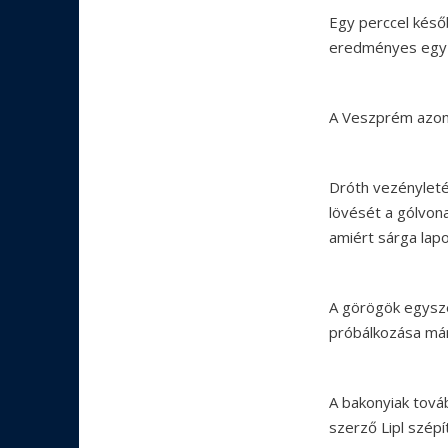
Egy perccel későb
eredményes egy l
A Veszprém azonb
Dróth vezényleté
lövését a gólvona
amiért sárga lapo
A görögök egysze
próbálkozása már 
A bakonyiak tová
szerző Lipl szépí