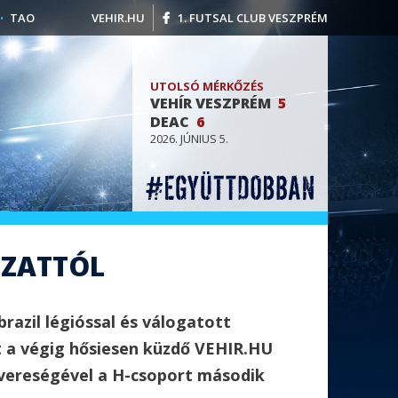
TAO
VEHIR.HU
1. FUTSAL CLUB VESZPRÉM
UTOLSÓ MÉRKŐZÉS
VEHÍR VESZPRÉM
5
DEAC
6
2026. JÚNIUS 5.
OZATTÓL
razil légióssal és válogatott
lt a végig hősiesen küzdő VEHIR.HU
 vereségével a H-csoport második