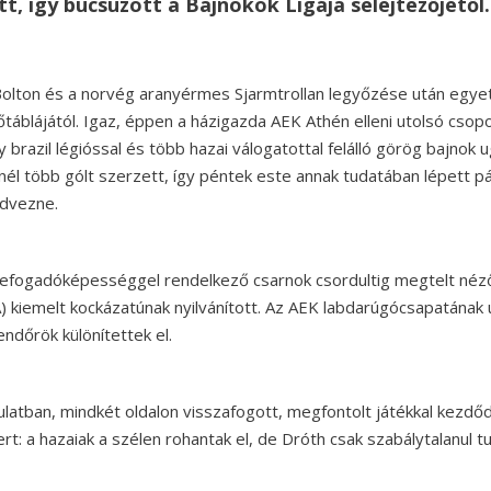
t, így búcsúzott a Bajnokok Ligája selejtezőjétől.
Bolton és a norvég aranyérmes Sjarmtrollan legyőzése után egyet
főtáblájától. Igaz, éppen a házigazda AEK Athén elleni utolsó cs
 brazil légióssal és több hazai válogatottal felálló görög bajnok u
nél több gólt szerzett, így péntek este annak tudatában lépett pá
edvezne.
efogadóképességgel rendelkező csarnok csordultig megtelt néző
kiemelt kockázatúnak nyilvánított. Az AEK labdarúgócsapatának ul
endőrök különítettek el.
latban, mindkét oldalon visszafogott, megfontolt játékkal kezdőd
ert: a hazaiak a szélen rohantak el, de Dróth csak szabálytalanul tu