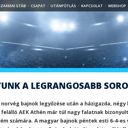
SZAKMAI STÁB
CSAPAT
UTÁNPÓTLÁS
KAPCSOLAT
WEBSHOP
ZTUNK A LEGRANGOSABB SOR
 norvég bajnok legyőzése után a házigazda, négy b
 felálló AEK Athén már túl nagy falatnak bizonyu
rém számára. A magyar bajnok péntek esti 6-4-es