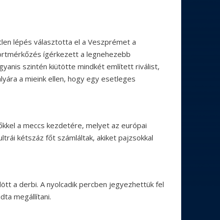
len lépés választotta el a Veszprémet a
oportmérkőzés ígérkezett a legnehezebb
gyanis szintén kiütötte mindkét említett riválist,
lyára a mieink ellen, hogy egy esetleges
kkel a meccs kezdetére, melyet az európai
trái kétszáz főt számláltak, akiket pajzsokkal
ött a derbi. A nyolcadik percben jegyezhettük fel
dta megállítani.