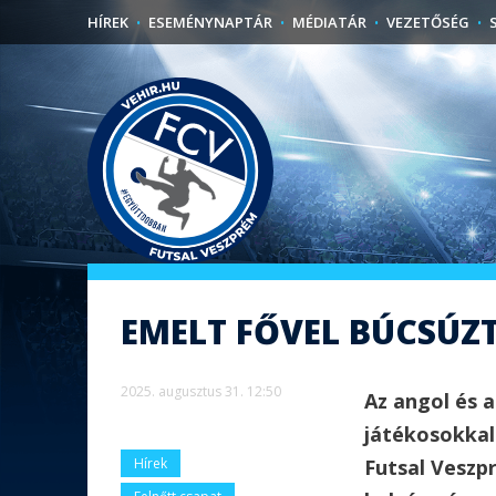
HÍREK
ESEMÉNYNAPTÁR
MÉDIATÁR
VEZETŐSÉG
EMELT FŐVEL BÚCSÚ
2025. augusztus 31. 12:50
Az angol és a
játékosokkal
Futsal Veszp
Hírek