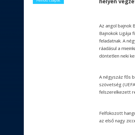
helyén végzet
Felnőtt csapat
Az angol bajnok 
Bajnokok Ligája 
feladatnak. A négy
ráadásul a mieink
döntetlen neki k
A négyszáz fős b
szövetség (UEFA) 
felszerelkezett r
Felfokozott hangu
az első nagy zicc