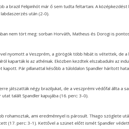
b a brazil Felipinhót már ő sem tudta feltartani. A középkezdést 
abdaszerzés után (2-0).
an nem tört meg: sorban Horváth, Matheus és Dorogi is pontosan
vel nyomott a Veszprém, a görögök több hibát is vétettek, de a h
lról kaparták ki az athéniak. Eközben kezdtek elszabadulni az indu
t kapott. Pár pillanattal később a túloldalon Spandler hárított ha
rre játszatták négy braziljukat, de a veszprémi védőfal állta a 
utat talált Spandler kapujába (16. perc: 3-0).
bb rohamoztak, ami eredménnyel is párosult. Thiago szöglete utá
tett (17. perc: 3-1). Kettővel a szünet előtt ismét Spandler védet