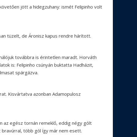
követően jött a hidegzuhany: ismét Felipinho volt
 tüzelt, de Áronisz kapus rendre hárított.
álójuk továbbra is érintetlen maradt. Horváth
latok is: Felipinho csúnyán buktatta Hadházit,
talmasat spárgázva.
sarat. Kisvártatva azonban Adamopulosz
n az egész tornán remeklő, eddig négy gólt
t bravúrral, több gól így már nem esett.